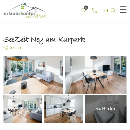
☰
0
Rufen Sie uns a
Nach b
SeeZeit Ney am Kurpark
Teilen
14
Bilder