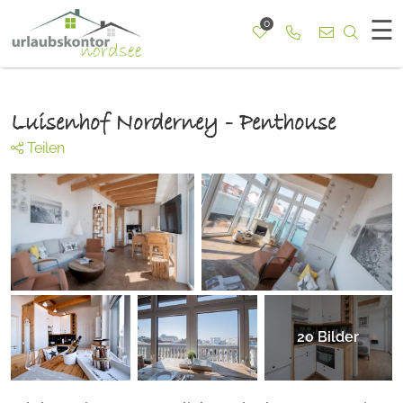
☰
0
Rufen Sie uns a
Nach b
Luisenhof Norderney - Penthouse
Teilen
20
Bilder