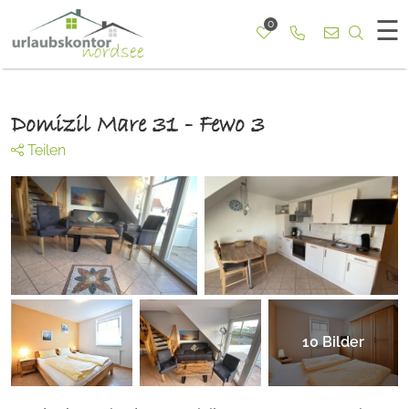
☰
0
Rufen Sie uns a
Nach b
Domizil Mare 31 - Fewo 3
Teilen
10
Bilder