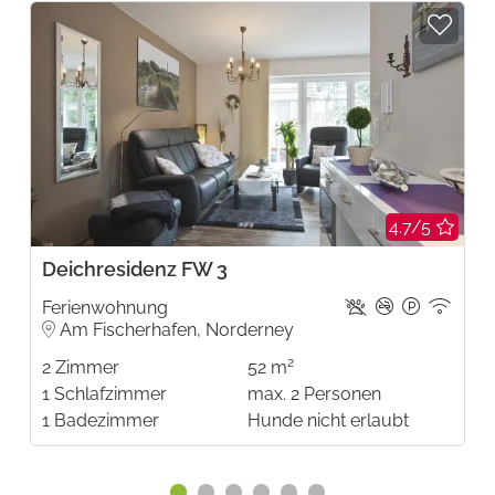
4.7/5
Deichresidenz FW 3
Ferienwohnung
Am Fischerhafen, Norderney
2
2
Zimmer
52 m
1
Schlafzimmer
max.
2
Personen
1
Badezimmer
Hunde nicht erlaubt