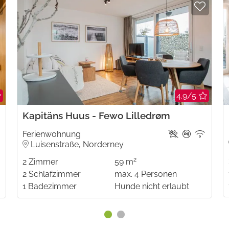
4.9/5
Kapitäns Huus - Fewo Lilledrøm
Ferienwohnung
Luisenstraße, Norderney
2
2
Zimmer
59 m
2
Schlafzimmer
max.
4
Personen
1
Badezimmer
Hunde nicht erlaubt