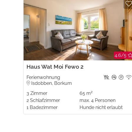
4.6/5
Haus Wat Moi Fewo 2
Ferienwohnung
Isdobben, Borkum
2
3
Zimmer
65 m
2
Schlafzimmer
max.
4
Personen
1
Badezimmer
Hunde nicht erlaubt