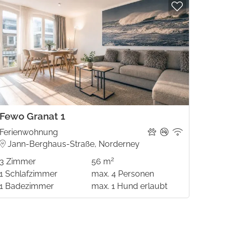
Fewo Granat 1
Haus
Ferienwohnung
Ferie
Jann-Berghaus-Straße, Norderney
Süd
2
3
Zimmer
56 m
3
Zim
1
Schlafzimmer
max.
4
Personen
2
Schl
1
Badezimmer
max.
1
Hund erlaubt
1
Bad