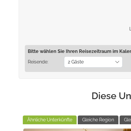
Badewanne
Wellness-Dusche, WC- Doppelwaschtisch- Haartro
Haartrockner
Fenster
Außenbereich
Gartenmöbel
Bitte wählen Sie Ihren Reisezeitraum im Kale
Kinder
Reisende:
2 Gäste
Kinder sind willkommen
Diese Un
Ähnliche Unterkünfte
Gleiche Region
Gle