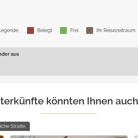
WC
ckner
Spiegel
Legende
:
Belegt
Frei
Ihr Reisezeitraum
Terrasse
nder aus
terkünfte könnten Ihnen auch
iche Straße