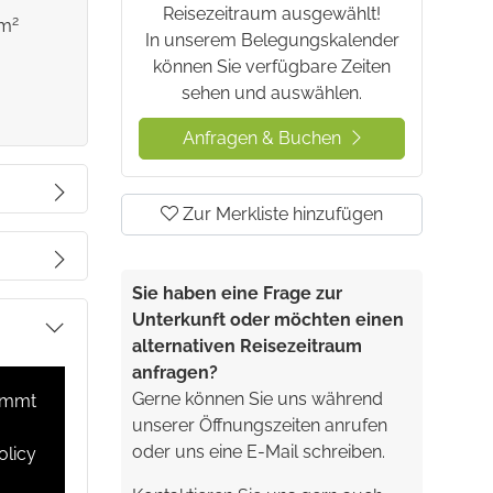
Reisezeitraum ausgewählt!
2
 m
In unserem Belegungskalender
können Sie verfügbare Zeiten
sehen und auswählen.
Anfragen & Buchen
Zur Merkliste hinzufügen
mmer
orgen
und einer
Sie haben eine Frage zur
Unterkunft oder möchten einen
alternativen Reisezeitraum
Bett
-
anfragen?
Gerne können Sie uns während
timmt
unserer Öffnungszeiten anrufen
oder uns eine E-Mail schreiben.
olicy