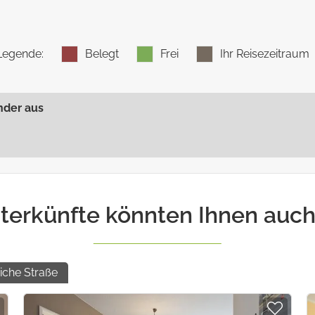
uental
pro Nacht
pro Erwachsener
-
keinen Kommentar hinterlassen
-
pro Nacht
pro Kind
Legende
:
Belegt
Frei
Ihr Reisezeitraum
Balkon
pro Nacht
pro Kind
.09.26
nder aus
einmalig
einmalig
Kinder sind willkommen
einmalig
terkünfte könnten Ihnen auch
iche Straße