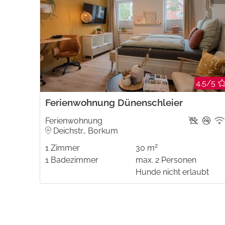
4.5/5
Ferienwohnung Dünenschleier
Ferienwohnung
Deichstr., Borkum
2
1
Zimmer
30 m
1
Badezimmer
max.
2
Personen
Hunde nicht erlaubt