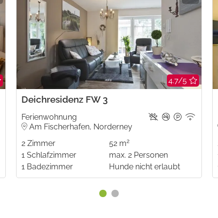
4.7/5
Deichresidenz FW 3
Ferienwohnung
Am Fischerhafen, Norderney
2
2
Zimmer
52 m
1
Schlafzimmer
max.
2
Personen
1
Badezimmer
Hunde nicht erlaubt