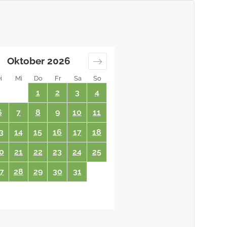
ung
99,00 €
99,00 €
Oktober
2026
99,00 €
i
Mi
Do
Fr
Sa
So
1
2
3
4
69,00 €
6
7
8
9
10
11
109,00 €
3
14
15
16
17
18
ist, kann
0
21
22
23
24
25
109,00 €
7
28
29
30
31
115,00 €
20,00 €
10,00 €