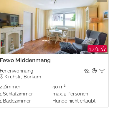
4.7/5
Fewo Middenmang
Fewo 
Ferienwohnung
Ferie
Kirchstr., Borkum
Elle
2
2
Zimmer
40 m
1
Zim
1
Schlafzimmer
max.
2
Personen
1
Bad
1
Badezimmer
Hunde nicht erlaubt